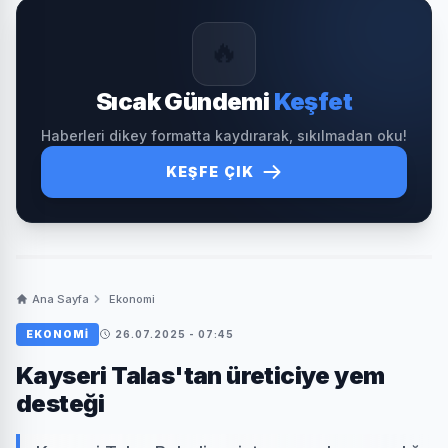
🔥
Sıcak Gündemi
Keşfet
Haberleri dikey formatta kaydırarak, sıkılmadan oku!
KEŞFE ÇIK
Ana Sayfa
Ekonomi
EKONOMI
26.07.2025 - 07:45
Kayseri Talas'tan üreticiye yem
desteği