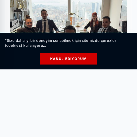
"Size daha iyi bir deneyim sunabilmek için sitemizde çerezler
(cookies) kullanıyoruz.
KABUL EDIYORUM
CEESS Global Gayrimenkul’den Dijital Dönüşüm
Hamlesi
HABERI OKU
Yüzde 35 Macar fiğ, yüzde 35 yem bezelyesi, yüzde 15