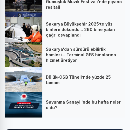
Gümüşlük Müzik Festivali'nde piyano
resitali
Sakarya Büyükşehir 2025’te yüz
binlere dokundu... 260 bine yakın
çağrı cevaplandı
Sakarya'dan sürdürülebilirlik
hamlesi... Terminal GES binalarına
hizmet üretiyor
Dülük-OSB Tüneli’nde yüzde 25
tamam
Savunma Sanayii'nde bu hafta neler
oldu?