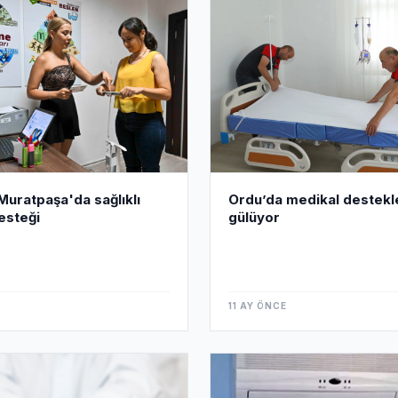
Muratpaşa'da sağlıklı
Ordu’da medikal destekl
esteği
gülüyor
11 AY ÖNCE