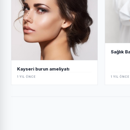
Sağlık B
Kayseri burun ameliyatı
1 YIL ÖNCE
1 YIL ÖNCE