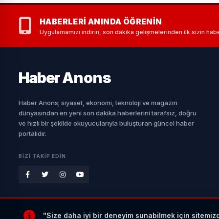
HABERLERI ANINDA ÖĞRENIN
Uygulamamızı indirin, son dakika gelişmelerinden ilk sizin habe
Haber
Anons
Haber Anons; siyaset, ekonomi, teknoloji ve magazin
dünyasından en yeni son dakika haberlerini tarafsız, doğru
ve hızlı bir şekilde okuyucularıyla buluşturan güncel haber
portalıdır.
BIZI TAKIP EDIN
"Size daha iyi bir deneyim sunabilmek için sitemiz
© 2026 Haberanons.com | Son Dakika Haber Portalı. Tüm Hakları Saklıdır.