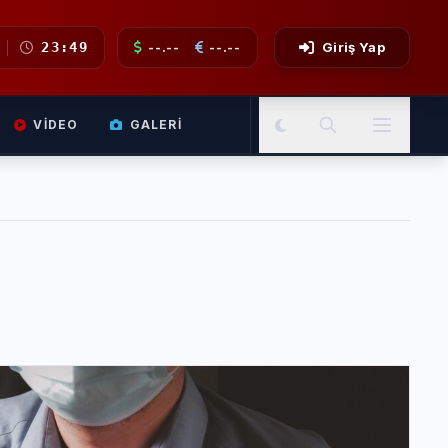
23:49
--.--
--.--
Giriş Yap
VIDEO
GALERI