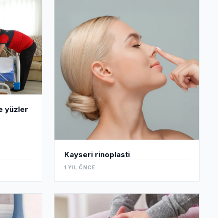
e yüzler
Kayseri rinoplasti
1 YIL ÖNCE