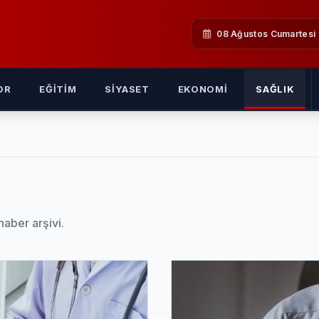
08 Ağustos Cumartesi
OR
EĞITIM
SIYASET
EKONOMI
SAĞLIK
haber arşivi.