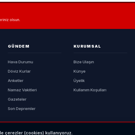
riniz olsun.
GÜNDEM
KURUMSAL
Hava Durumu
Bize Ulaşın
Döviz Kurlar
Künye
Anketler
Üyelik
Namaz Vakitleri
Kullanım Koşulları
Gazeteler
Son Depremler
de çerezler (cookies) kullanıyoruz.
|
Yazılım:
YN HABER