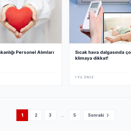
Sıcak hava dalgasında ç
akanlığı Personel Alımları
klimaya dikkat!
1 YIL ÖNCE
...
1
2
3
5
Sonraki