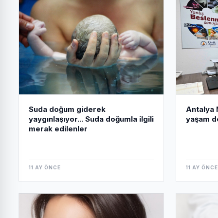
Antalya 
Suda doğum giderek
yaşam d
yaygınlaşıyor... Suda doğumla ilgili
merak edilenler
11 AY ÖNCE
11 AY ÖNCE