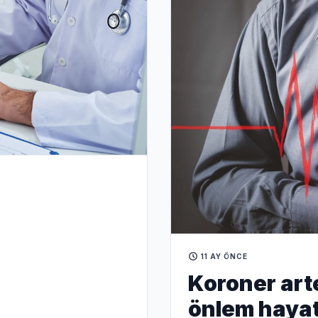
11 AY ÖNCE
Koroner arte
önlem hayat