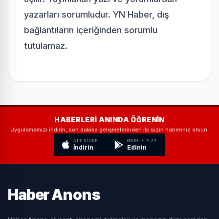
yazarları sorumludur. YN Haber, dış
bağlantıların içeriğinden sorumlu
tutulamaz.
HABERLERI ANINDA ÖĞRENIN
Uygulamamızı indirin, son dakika gelişmelerinden ilk sizin haberiniz olsun.
APP STORE
GOOGLE PLAY
İndirin
Edinin
Haber
Anons