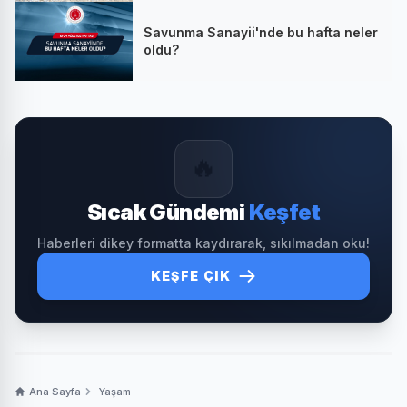
Savunma Sanayii'nde bu hafta neler
oldu?
🔥
Sıcak Gündemi
Keşfet
Haberleri dikey formatta kaydırarak, sıkılmadan oku!
KEŞFE ÇIK
Ana Sayfa
Yaşam