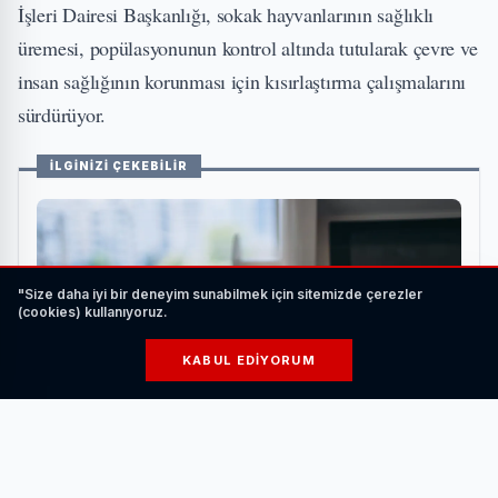
İşleri Dairesi Başkanlığı, sokak hayvanlarının sağlıklı
üremesi, popülasyonunun kontrol altında tutularak çevre ve
insan sağlığının korunması için kısırlaştırma çalışmalarını
sürdürüyor.
İLGİNİZİ ÇEKEBİLİR
"Size daha iyi bir deneyim sunabilmek için sitemizde çerezler
(cookies) kullanıyoruz.
KABUL EDIYORUM
Elektrikli Araç Şarj Ederken Nelere Dikkat