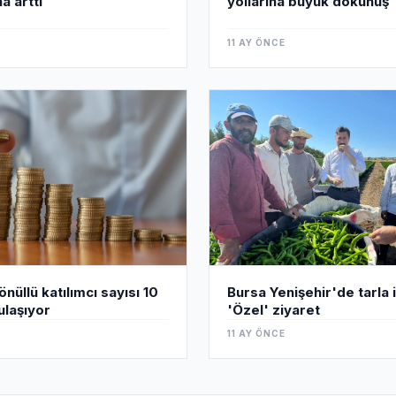
a arttı
yollarına büyük dokunuş
11 AY ÖNCE
Bursa Yenişehir'de tarla i
nüllü katılımcı sayısı 10
'Özel' ziyaret
ulaşıyor
11 AY ÖNCE