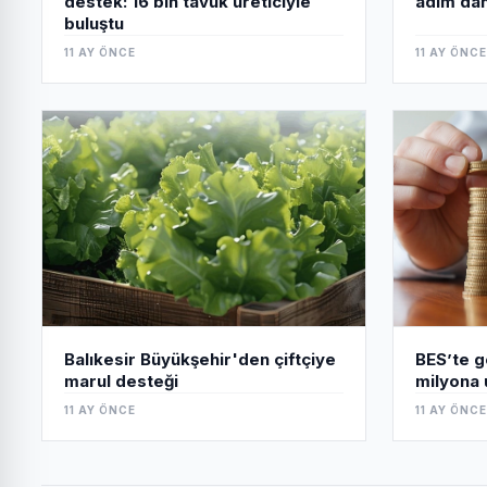
adım dah
destek: 16 bin tavuk üreticiyle
buluştu
11 AY ÖNCE
11 AY ÖNCE
Balıkesir Büyükşehir'den çiftçiye
BES’te gö
marul desteği
milyona 
11 AY ÖNCE
11 AY ÖNCE