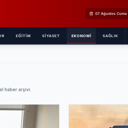
07 Ağustos Cuma
OR
EĞITIM
SIYASET
EKONOMI
SAĞLIK
el haber arşivi.