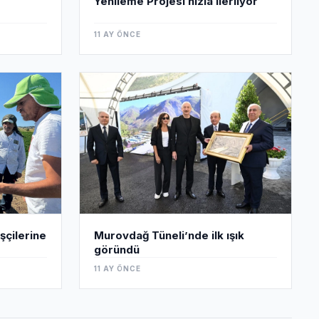
Yenileme Projesi hızla ilerliyor
11 AY ÖNCE
şçilerine
Murovdağ Tüneli’nde ilk ışık
göründü
11 AY ÖNCE