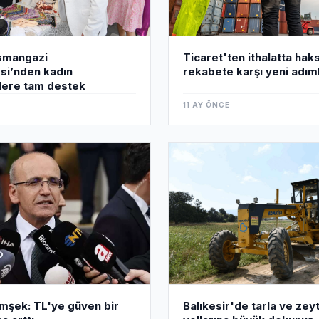
smangazi
Ticaret'ten ithalatta hak
si’nden kadın
rekabete karşı yeni adım
ilere tam destek
11 AY ÖNCE
mşek: TL'ye güven bir
Balıkesir'de tarla ve zeyt