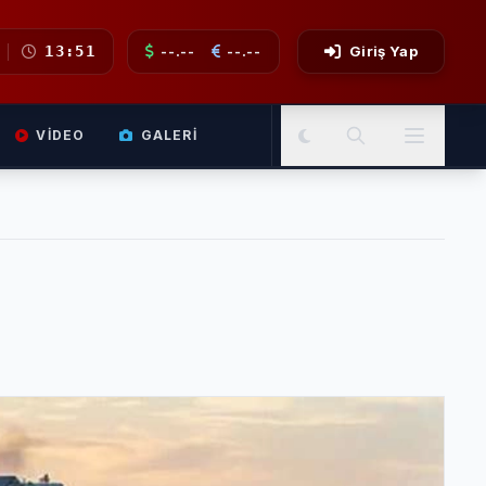
13:51
--.--
--.--
Giriş Yap
VIDEO
GALERI