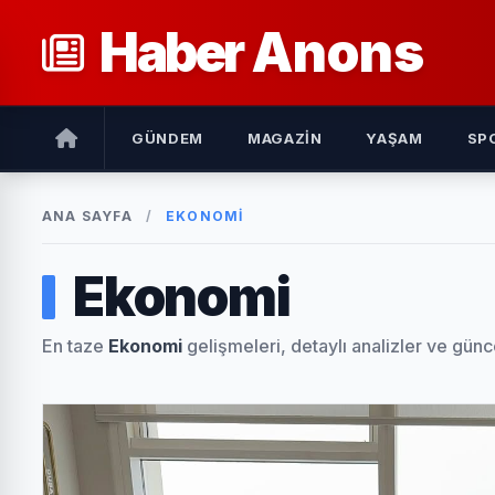
Haber
Anons
GÜNDEM
MAGAZIN
YAŞAM
SP
ANA SAYFA
/
EKONOMI
Ekonomi
En taze
Ekonomi
gelişmeleri, detaylı analizler ve günc