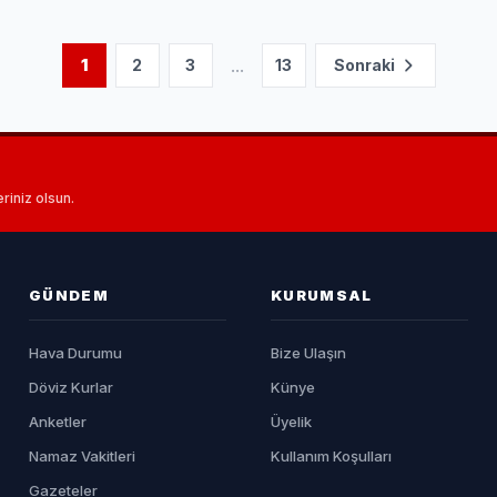
...
1
2
3
13
Sonraki
riniz olsun.
GÜNDEM
KURUMSAL
Hava Durumu
Bize Ulaşın
Döviz Kurlar
Künye
Anketler
Üyelik
Namaz Vakitleri
Kullanım Koşulları
Gazeteler