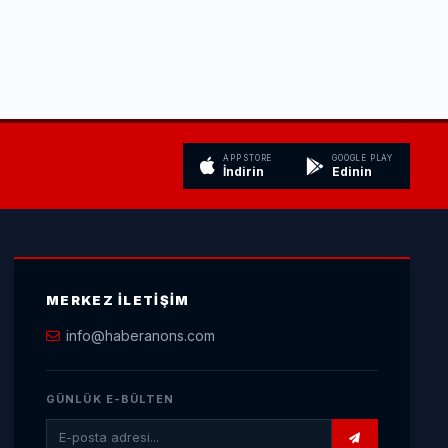
APP STORE
GOOGLE PLAY
İndirin
Edinin
MERKEZ İLETIŞIM
info@haberanons.com
GÜNLÜK E-BÜLTEN