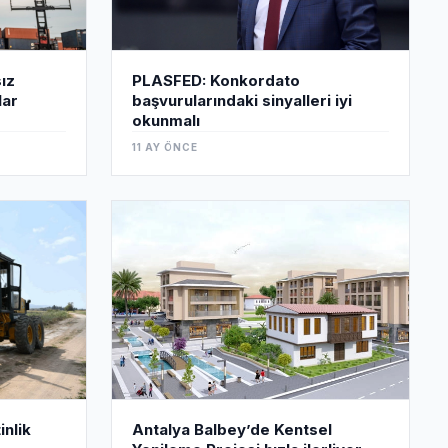
PLASFED: Konkordato
sız
başvurularındaki sinyalleri iyi
lar
okunmalı
11 AY ÖNCE
inlik
Antalya Balbey’de Kentsel