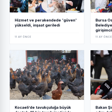
Bursa O
Hizmet ve perakendede 'güven'
Belediye
yükseldi, inşaat geriledi
girişimc
11 AY ÖNCE
11 AY ÖNCE
Bakan Şi
Kocaeli’de tavukçuluğa büyük