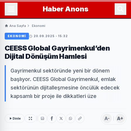
Haber
Anons
Ana Sayfa
Ekonomi
EKONOMI
20.09.2025 - 15:32
CEESS Global Gayrimenkul’den
Dijital Dönüşüm Hamlesi
Gayrimenkul sektöründe yeni bir dönem
başlıyor. CEESS Global Gayrimenkul, emlak
sektörünün dijitalleşmesine öncülük edecek
kapsamlı bir proje ile dikkatleri üze
A-
A+
Dinle