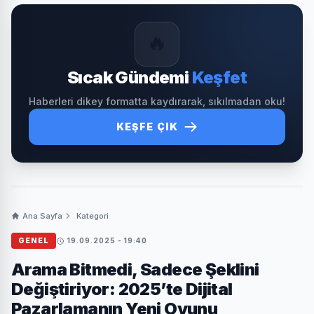
🔥
Sıcak Gündemi
Keşfet
Haberleri dikey formatta kaydırarak, sıkılmadan oku!
KEŞFE ÇIK
Ana Sayfa
Kategori
GENEL
19.09.2025 - 19:40
Arama Bitmedi, Sadece Şeklini
Değiştiriyor: 2025’te Dijital
Pazarlamanın Yeni Oyunu