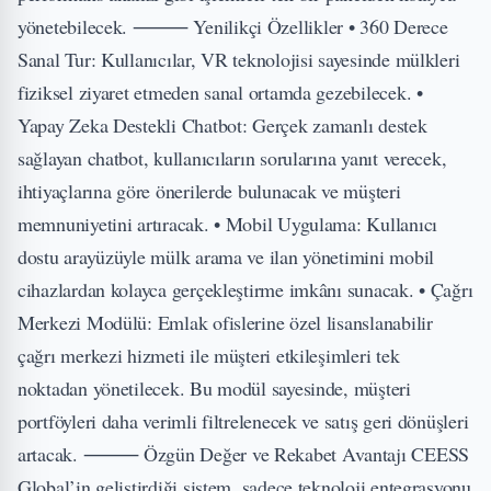
yönetebilecek. ⸻ Yenilikçi Özellikler • 360 Derece
Sanal Tur: Kullanıcılar, VR teknolojisi sayesinde mülkleri
fiziksel ziyaret etmeden sanal ortamda gezebilecek. •
Yapay Zeka Destekli Chatbot: Gerçek zamanlı destek
sağlayan chatbot, kullanıcıların sorularına yanıt verecek,
ihtiyaçlarına göre önerilerde bulunacak ve müşteri
memnuniyetini artıracak. • Mobil Uygulama: Kullanıcı
dostu arayüzüyle mülk arama ve ilan yönetimini mobil
cihazlardan kolayca gerçekleştirme imkânı sunacak. • Çağrı
Merkezi Modülü: Emlak ofislerine özel lisanslanabilir
çağrı merkezi hizmeti ile müşteri etkileşimleri tek
noktadan yönetilecek. Bu modül sayesinde, müşteri
portföyleri daha verimli filtrelenecek ve satış geri dönüşleri
artacak. ⸻ Özgün Değer ve Rekabet Avantajı CEESS
Global’in geliştirdiği sistem, sadece teknoloji entegrasyonu