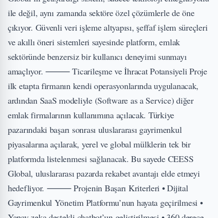
ile değil, aynı zamanda sektöre özel çözümlerle de öne
çıkıyor. Güvenli veri işleme altyapısı, şeffaf işlem süreçleri
ve akıllı öneri sistemleri sayesinde platform, emlak
sektöründe benzersiz bir kullanıcı deneyimi sunmayı
amaçlıyor. ⸻ Ticarileşme ve İhracat Potansiyeli Proje
ilk etapta firmanın kendi operasyonlarında uygulanacak,
ardından SaaS modeliyle (Software as a Service) diğer
emlak firmalarının kullanımına açılacak. Türkiye
pazarındaki başarı sonrası uluslararası gayrimenkul
piyasalarına açılarak, yerel ve global mülklerin tek bir
platformda listelenmesi sağlanacak. Bu sayede CEESS
Global, uluslararası pazarda rekabet avantajı elde etmeyi
hedefliyor. ⸻ Projenin Başarı Kriterleri • Dijital
Gayrimenkul Yönetim Platformu’nun hayata geçirilmesi •
Yapay zeka destekli chatbot’un geliştirilmesi • 360 derece