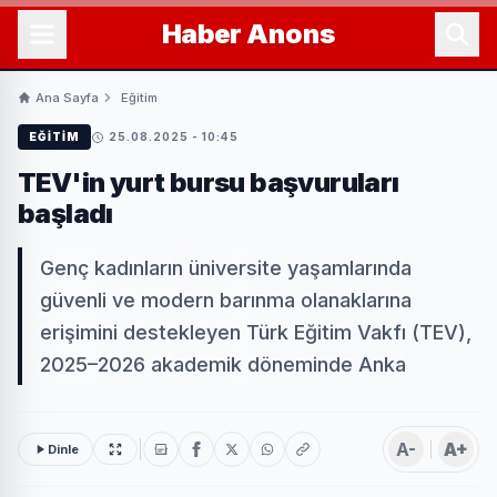
Haber
Anons
Ana Sayfa
Eğitim
EĞITIM
25.08.2025 - 10:45
TEV'in yurt bursu başvuruları
başladı
Genç kadınların üniversite yaşamlarında
güvenli ve modern barınma olanaklarına
erişimini destekleyen Türk Eğitim Vakfı (TEV),
2025–2026 akademik döneminde Anka
A-
A+
Dinle