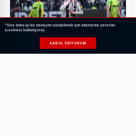
"Size daha iyi bir deneyim sunabilmek için sitemizde çerezler
(cookies) kullanıyoruz.
KABUL EDIYORUM
Kenan Yıldız Tarih Yazdı, Juventus Sassuolo ile
Berabere Kaldı
HABERI OKU
Bostanlıspor Yönetim Kurulu üyesi İlkay Özçelik,
pickleball sporunun çok zevkli ve adeta spora bağımlılık
yapan bir spor branşı olduğunu ifade ederken, ”Adeta
badminton, tenis ve masa tenisini harmanlayan bu spor,
genellikle tenis kortlarında ve özel sahalarında bir voleybol