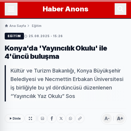
Haber
Anons
Ana Sayfa
Eğitim
EĞITIM
25.08.2025 - 15:26
Konya'da 'Yayıncılık Okulu' ile
4'üncü buluşma
Kültür ve Turizm Bakanlığı, Konya Büyükşehir
Belediyesi ve Necmettin Erbakan Üniversitesi
iş birliğiyle bu yıl dördüncüsü düzenlenen
“Yayıncılık Yaz Okulu” Sos
A-
A+
Dinle