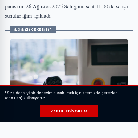
parasının 26 Ağustos 2025 Salı günü saat 11:00’da satışa
sunulacağını açıkladı.
İLGİNİZİ ÇEKEBİLİR
"Size daha iyi bir deneyim sunabilmek için sitemizde çerezler
(cookies) kullanıyoruz.
KABUL EDIYORUM
Elektrikli Araç Şarj Ederken Nelere Dikkat
Edilmelidir?
HABERI OKU