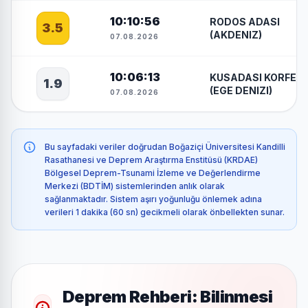
10:10:56
RODOS ADASI
3.5
(AKDENIZ)
07.08.2026
10:06:13
KUSADASI KORFEZI
1.9
(EGE DENIZI)
07.08.2026
Bu sayfadaki veriler doğrudan Boğaziçi Üniversitesi Kandilli
Rasathanesi ve Deprem Araştırma Enstitüsü (KRDAE)
Bölgesel Deprem-Tsunami İzleme ve Değerlendirme
Merkezi (BDTİM) sistemlerinden anlık olarak
sağlanmaktadır. Sistem aşırı yoğunluğu önlemek adına
verileri 1 dakika (60 sn) gecikmeli olarak önbellekten sunar.
Deprem Rehberi: Bilinmesi