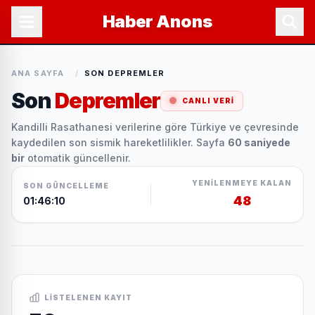
Haber
Anons
ANA SAYFA
/
SON DEPREMLER
Son
Depremler
CANLI VERI
Kandilli Rasathanesi verilerine göre Türkiye ve çevresinde
kaydedilen son sismik hareketlilikler. Sayfa
60 saniyede
bir
otomatik güncellenir.
YENILENMEYE KALAN
SON GÜNCELLEME
47
01:46:10
LISTELENEN KAYIT