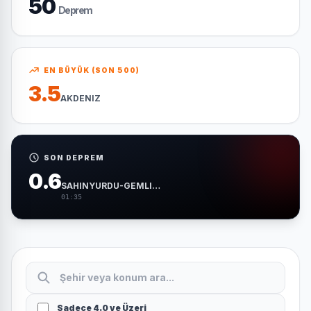
50
Deprem
EN BÜYÜK (SON 500)
3.5
AKDENIZ
SON DEPREM
0.6
SAHINYURDU-GEMLIK (BURSA)
01:35
Sadece 4.0 ve Üzeri