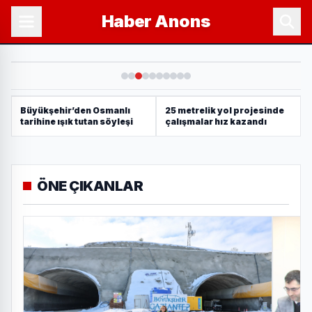
Haber
Anons
Büyükşehir’den Osmanlı
25 metrelik yol projesinde
tarihine ışık tutan söyleşi
çalışmalar hız kazandı
ÖNE ÇIKANLAR