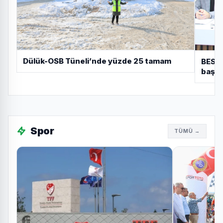
Dülük-OSB Tüneli’nde yüzde 25 tamam
BESOB
başla
7 ay önce
Filede Osmangazi Belediyespor
rüzgarı
Spor
TÜMÜ →