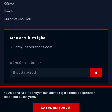
Künye
Üyelik
Kullanım Koşulları
MERKEZ İLETIŞIM
info@haberanons.com
GÜNLÜK E-BÜLTEN
"Size daha iyi bir deneyim sunabilmek için sitemizde çerezler
(cookies) kullanıyoruz.
© 2026 Haberanons.com | Son Dakika Haber Portalı. Tüm Hakları Saklıdır.
|
Yazılım:
YN HABER
KABUL EDIYORUM
KÜNYE
GIZLILIK
SITEMAP
RSS
BAŞA DÖN