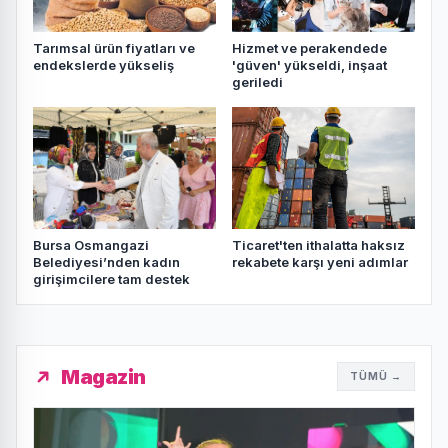
Tarımsal ürün fiyatları ve
Hizmet ve perakendede
endekslerde yükseliş
'güven' yükseldi, inşaat
geriledi
Bursa Osmangazi
Ticaret'ten ithalatta haksız
Belediyesi’nden kadın
rekabete karşı yeni adımlar
girişimcilere tam destek
Magazin
TÜMÜ →