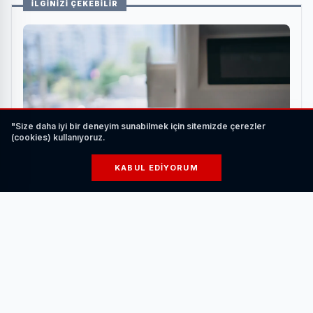
İLGİNİZİ ÇEKEBİLİR
"Size daha iyi bir deneyim sunabilmek için sitemizde çerezler
(cookies) kullanıyoruz.
KABUL EDIYORUM
Elektrikli Araç Şarj Ederken Nelere Dikkat
Edilmelidir?
HABERI OKU
Öğrenciler, empatik iletişim ve güven kurma