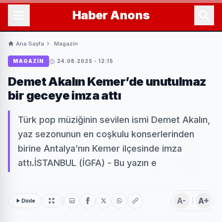
Haber
Anons
Ana Sayfa
Magazin
MAGAZIN
24.08.2025 - 12:15
Demet Akalın Kemer’de unutulmaz
bir geceye imza attı
Türk pop müziğinin sevilen ismi Demet Akalın,
yaz sezonunun en coşkulu konserlerinden
birine Antalya’nın Kemer ilçesinde imza
attı.İSTANBUL (İGFA) - Bu yazın e
A-
A+
Dinle