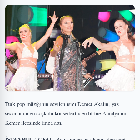
Türk pop müziğinin sevilen ismi Demet Akalın, yaz
sezonunun en coşkulu konserlerinden birine Antalya’nın
Kemer ilçesinde imza attı.
İSTANBUL (İGFA) -
Bu yazın en çok konuşulan ismi