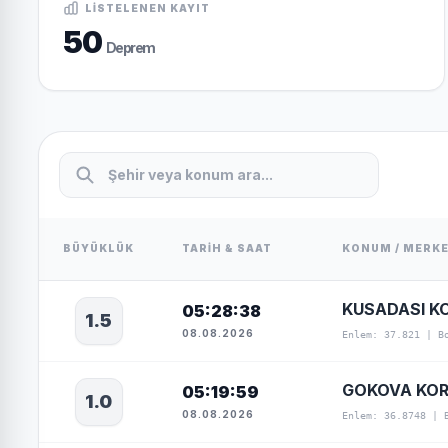
LISTELENEN KAYIT
50
Deprem
BÜYÜKLÜK
TARIH & SAAT
KONUM / MERK
KUSADASI KO
05:28:38
1.5
08.08.2026
Enlem: 37.821 | B
GOKOVA KORF
05:19:59
1.0
08.08.2026
Enlem: 36.8748 | 