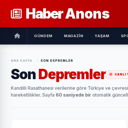
Haber
Anons
GÜNDEM
MAGAZIN
YAŞAM
SP
ANA SAYFA
/
SON DEPREMLER
Son
Depremler
CANLI 
Kandilli Rasathanesi verilerine göre Türkiye ve çevre
hareketlilikler. Sayfa
60 saniyede bir
otomatik güncell