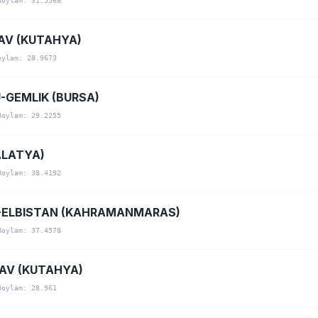
Boylam: 31.5568
AV (KUTAHYA)
oylam: 28.9673
-GEMLIK (BURSA)
Boylam: 29.2255
LATYA)
Boylam: 38.4192
ELBISTAN (KAHRAMANMARAS)
Boylam: 37.4578
MAV (KUTAHYA)
Boylam: 28.961