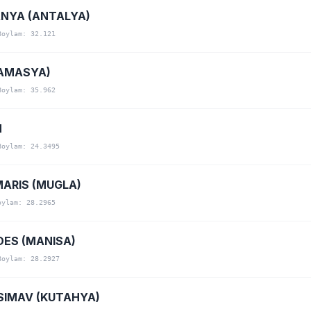
ANYA (ANTALYA)
Boylam: 32.121
AMASYA)
Boylam: 35.962
N
Boylam: 24.3495
ARIS (MUGLA)
oylam: 28.2965
ES (MANISA)
Boylam: 28.2927
IMAV (KUTAHYA)