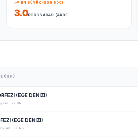
EN BÜYÜK (SON 500)
3.0
RODOS ADASI (AKDENIZ)
EZ ÜSSÜ
RFEZI (EGE DENIZI)
oylam: 27.06
EZI (EGE DENIZI)
Boylam: 27.6773