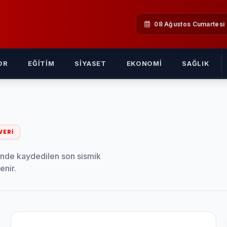
08 Ağustos Cumartesi
OR
EĞITIM
SIYASET
EKONOMI
SAĞLIK
VERI
sinde kaydedilen son sismik
enir.