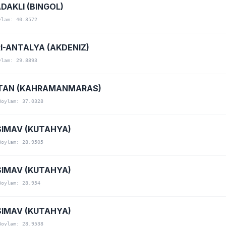
DAKLI (BINGOL)
ylam: 40.3572
I-ANTALYA (AKDENIZ)
ylam: 29.8893
STAN (KAHRAMANMARAS)
Boylam: 37.0328
IMAV (KUTAHYA)
Boylam: 28.9505
IMAV (KUTAHYA)
Boylam: 28.954
IMAV (KUTAHYA)
Boylam: 28.9538