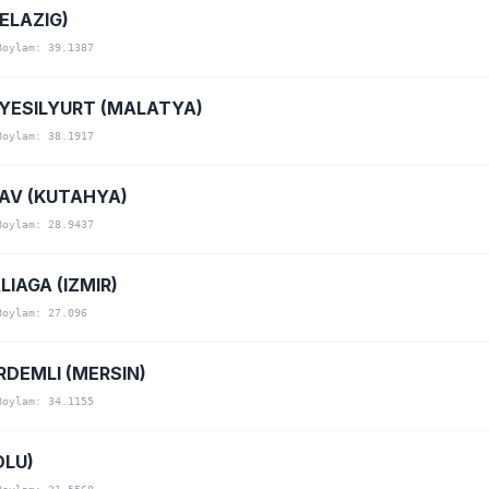
ELAZIG)
Boylam: 39.1387
-YESILYURT (MALATYA)
Boylam: 38.1917
MAV (KUTAHYA)
Boylam: 28.9437
IAGA (IZMIR)
Boylam: 27.096
DEMLI (MERSIN)
Boylam: 34.1155
OLU)