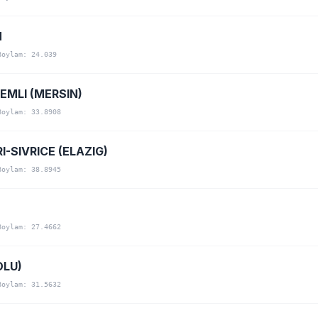
N
Boylam: 24.039
EMLI (MERSIN)
Boylam: 33.8908
-SIVRICE (ELAZIG)
Boylam: 38.8945
Boylam: 27.4662
OLU)
Boylam: 31.5632