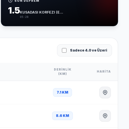
SON DEPREM
1.5
KUSADASI KORFEZI (EGE DENIZI)
05:28
Sadece 4.0 ve Üzeri
DERINLIK
HARITA
(KM)
7.1 KM
8.6 KM