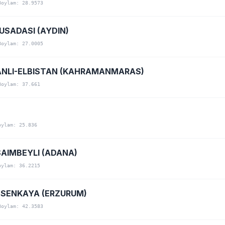
Boylam: 28.9573
KUSADASI (AYDIN)
Boylam: 27.0005
NLI-ELBISTAN (KAHRAMANMARAS)
Boylam: 37.661
oylam: 25.836
AIMBEYLI (ADANA)
oylam: 36.2215
SENKAYA (ERZURUM)
Boylam: 42.3583