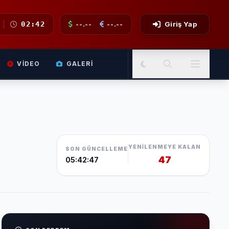
02:42
--.--
--.--
Giriş Yap
VIDEO
GALERI
YENILENMEYE KALAN
SON GÜNCELLEME
46
05:42:47