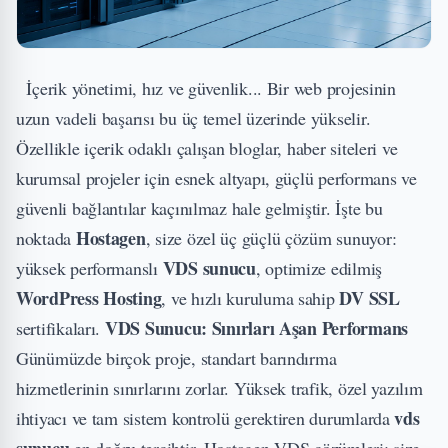
İçerik yönetimi, hız ve güvenlik... Bir web projesinin
uzun vadeli başarısı bu üç temel üzerinde yükselir.
Özellikle içerik odaklı çalışan bloglar, haber siteleri ve
kurumsal projeler için esnek altyapı, güçlü performans ve
güvenli bağlantılar kaçınılmaz hale gelmiştir. İşte bu
Hostagen
noktada
, size özel üç güçlü çözüm sunuyor:
VDS sunucu
yüksek performanslı
, optimize edilmiş
WordPress Hosting
DV SSL
, ve hızlı kuruluma sahip
VDS Sunucu: Sınırları Aşan Performans
sertifikaları.
Günümüzde birçok proje, standart barındırma
hizmetlerinin sınırlarını zorlar. Yüksek trafik, özel yazılım
vds
ihtiyacı ve tam sistem kontrolü gerektiren durumlarda
sunucu
en doğru tercihtir. Hostagen VDS çözümleri; size