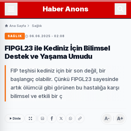
Haber
Anons
Ana Sayfa
Sağlık
SAĞLIK
06.06.2025 - 02:08
FIPGL23 ile Kediniz İçin Bilimsel
Destek ve Yaşama Umudu
FIP teşhisi kediniz için bir son değil, bir
başlangıç olabilir. Çünkü FIPGL23 sayesinde
artık ölümcül gibi görünen bu hastalığa karşı
bilimsel ve etkili bir ç
A-
A+
Dinle