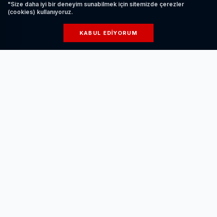
"Size daha iyi bir deneyim sunabilmek için sitemizde çerezler
50 kişi iş sahibi oldu.
(cookies) kullanıyoruz.
KABUL EDIYORUM
İLGİNİZİ ÇEKEBİLİR
Elektrikli Araç Şarj Ederken Nelere Dikkat
Edilmelidir?
HABERI OKU