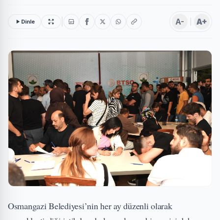
A-
A+
Dinle
Osmangazi Belediyesi’nin her ay düzenli olarak