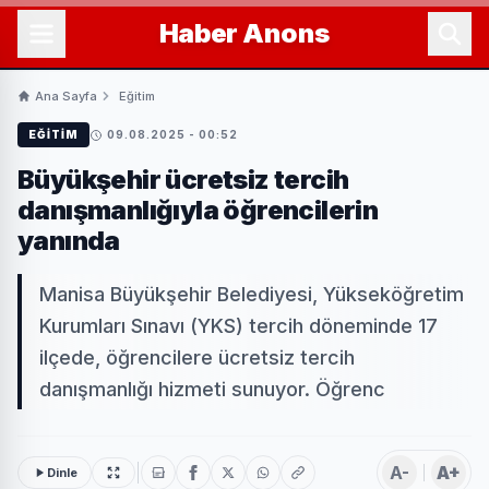
Haber
Anons
Ana Sayfa
Eğitim
EĞITIM
09.08.2025 - 00:52
Büyükşehir ücretsiz tercih
danışmanlığıyla öğrencilerin
yanında
Manisa Büyükşehir Belediyesi, Yükseköğretim
Kurumları Sınavı (YKS) tercih döneminde 17
ilçede, öğrencilere ücretsiz tercih
danışmanlığı hizmeti sunuyor. Öğrenc
A-
A+
Dinle