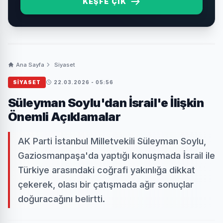
KEŞFE ÇIK
Ana Sayfa
Siyaset
SIYASET
22.03.2026 - 05:56
Süleyman Soylu'dan İsrail'e İlişkin
Önemli Açıklamalar
AK Parti İstanbul Milletvekili Süleyman Soylu,
Gaziosmanpaşa'da yaptığı konuşmada İsrail ile
Türkiye arasındaki coğrafi yakınlığa dikkat
çekerek, olası bir çatışmada ağır sonuçlar
doğuracağını belirtti.