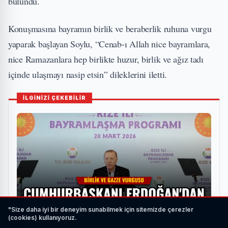
bulundu.
Konuşmasına bayramın birlik ve beraberlik ruhuna vurgu
yaparak başlayan Soylu, “Cenab-ı Allah nice bayramlara,
nice Ramazanlara hep birlikte huzur, birlik ve ağız tadı
içinde ulaşmayı nasip etsin” dileklerini iletti.
İLGİNİZİ ÇEKEBİLİR
"Size daha iyi bir deneyim sunabilmek için sitemizde çerezler
(cookies) kullanıyoruz.