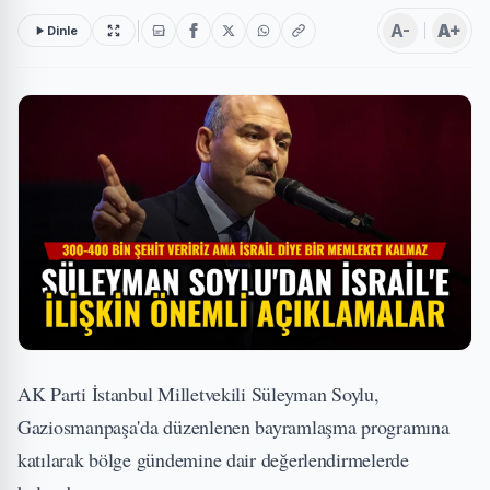
A-
A+
Dinle
AK Parti İstanbul Milletvekili Süleyman Soylu,
Gaziosmanpaşa'da düzenlenen bayramlaşma programına
katılarak bölge gündemine dair değerlendirmelerde