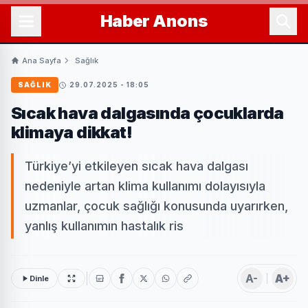
Haber
Anons
Ana Sayfa
Sağlık
SAĞLIK
29.07.2025 - 18:05
Sıcak hava dalgasında çocuklarda
klimaya dikkat!
Türkiye’yi etkileyen sıcak hava dalgası
nedeniyle artan klima kullanımı dolayısıyla
uzmanlar, çocuk sağlığı konusunda uyarırken,
yanlış kullanımın hastalık ris
A-
A+
Dinle