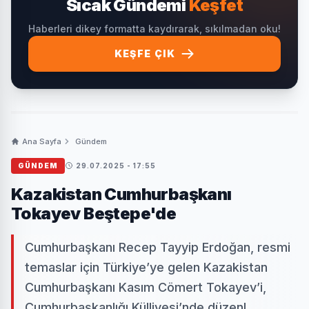
Sıcak Gündemi
Keşfet
Haberleri dikey formatta kaydırarak, sıkılmadan oku!
KEŞFE ÇIK
Ana Sayfa
Gündem
GÜNDEM
29.07.2025 - 17:55
Kazakistan Cumhurbaşkanı
Tokayev Beştepe'de
Cumhurbaşkanı Recep Tayyip Erdoğan, resmi
temaslar için Türkiye’ye gelen Kazakistan
Cumhurbaşkanı Kasım Cömert Tokayev’i,
Cumhurbaşkanlığı Külliyesi’nde düzenl