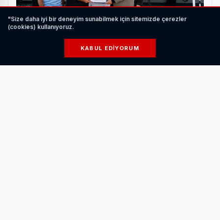
"Size daha iyi bir deneyim sunabilmek için sitemizde çerezler
(cookies) kullanıyoruz.
KABUL EDIYORUM
Kamu, Akademi, İş Dünyası ve Sivil Toplum KSTK
Buluşmasında Bir Araya Geldi
HABERI OKU
Törende, Tokayev’in makam aracı Külliye önündeki
caddede süvariler tarafından protokol kapısına kadar eşlik
edildi.
Cumhurbaşkanı Erdoğan, Tokayev’i ana giriş kapısında
karşıladı. Bandonun iki ülke milli marşlarını çalmasıyla
başlayan törende, tarihte kurulan 16 Türk devletini temsil