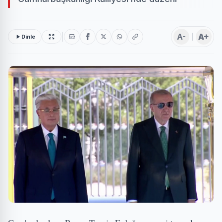
A-
A+
Dinle