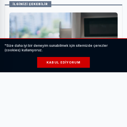
İLGİNİZİ ÇEKEBİLİR
"Size daha iyi bir deneyim sunabilmek için sitemizde çerezler
(cookies) kullanıyoruz.
KABUL EDIYORUM
Elektrikli Araç Şarj Ederken Nelere Dikkat
Edilmelidir?
HABERI OKU
Gemlik Sosyal Yaşam Merkezi’ndeki etkinlik, Gemlik