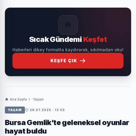
🔥
Sıcak Gündemi
Keşfet
Haberleri dikey formatta kaydırarak, sıkılmadan oku!
KEŞFE ÇIK
Ana Sayfa
Yaşam
YAŞAM
28.07.2025 - 13:55
Bursa Gemlik’te geleneksel oyunlar
hayat buldu