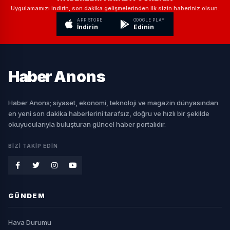
Uygulamamızı indirin, son dakika gelişmelerinden ilk sizin haberiniz olsun.
APP STORE
GOOGLE PLAY
İndirin
Edinin
Haber
Anons
Haber Anons; siyaset, ekonomi, teknoloji ve magazin dünyasından
en yeni son dakika haberlerini tarafsız, doğru ve hızlı bir şekilde
okuyucularıyla buluşturan güncel haber portalıdır.
BIZI TAKIP EDIN
GÜNDEM
Hava Durumu