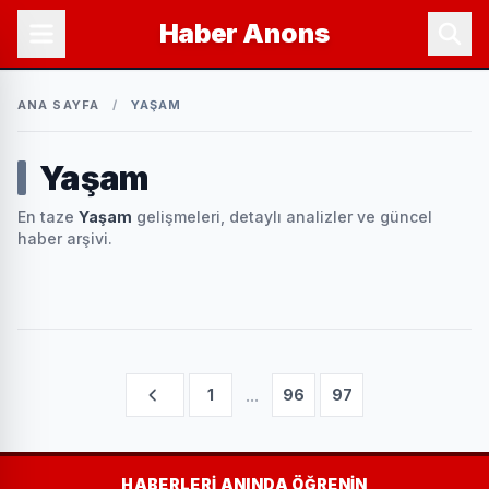
Haber
Anons
ANA SAYFA
/
YAŞAM
Yaşam
En taze
Yaşam
gelişmeleri, detaylı analizler ve güncel
haber arşivi.
...
1
96
97
HABERLERI ANINDA ÖĞRENIN