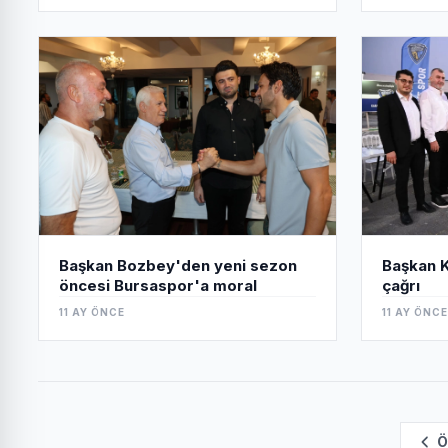
Başkan Bozbey'den yeni sezon
Başkan K
öncesi Bursaspor'a moral
çağrı
11 AY ÖNCE
11 AY ÖNCE
Ö