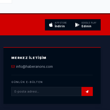
APP STORE
GOOGLE PLAY
İndirin
Edinin
MERKEZ İLETIŞIM
info@haberanons.com
GÜNLÜK E-BÜLTEN