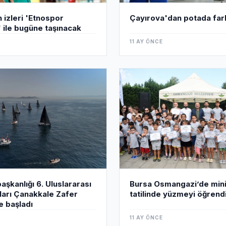
 izleri 'Etnospor
Çayırova'dan potada fark
 ile bugüne taşınacak
11 AY ÖNCE
Bursa Osmangazi’de mini
şkanlığı 6. Uluslararası
tatilinde yüzmeyi öğrend
şları Çanakkale Zafer
e başladı
11 AY ÖNCE