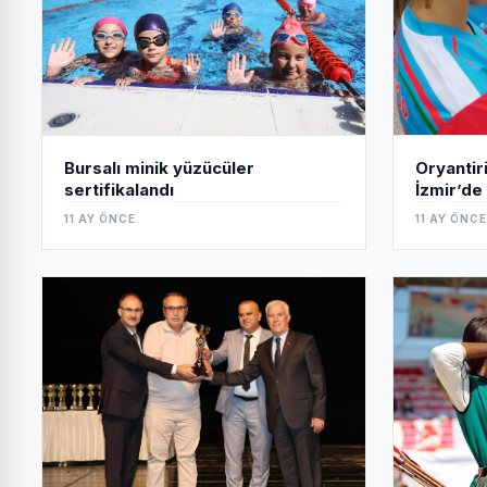
Bursalı minik yüzücüler
Oryantir
sertifikalandı
İzmir’de 
11 AY ÖNCE
11 AY ÖNCE