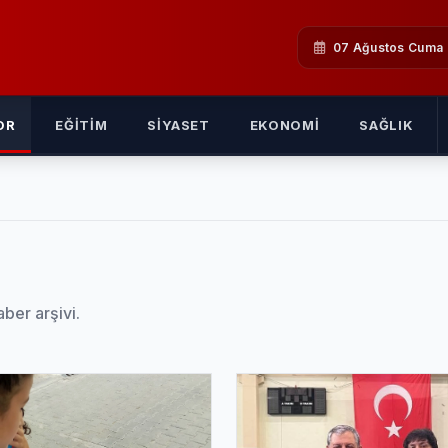
07 Ağustos Cuma
OR
EĞITIM
SIYASET
EKONOMI
SAĞLIK
aber arşivi.