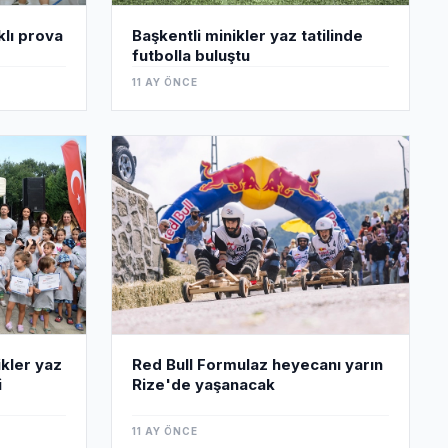
lı prova
Başkentli minikler yaz tatilinde
futbolla buluştu
11 AY ÖNCE
Red Bull Formulaz heyecanı yarın
kler yaz
Rize'de yaşanacak
i
11 AY ÖNCE