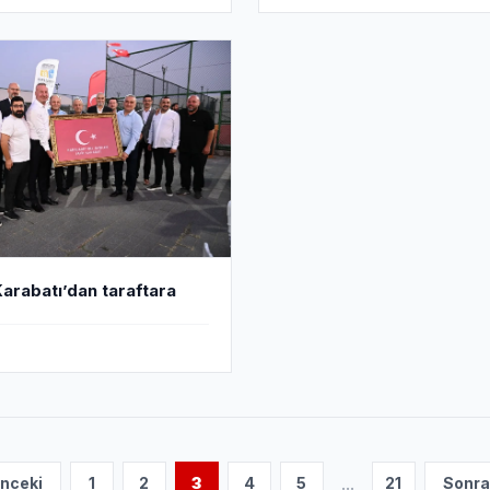
arabatı’dan taraftara
...
nceki
1
2
3
4
5
21
Sonra