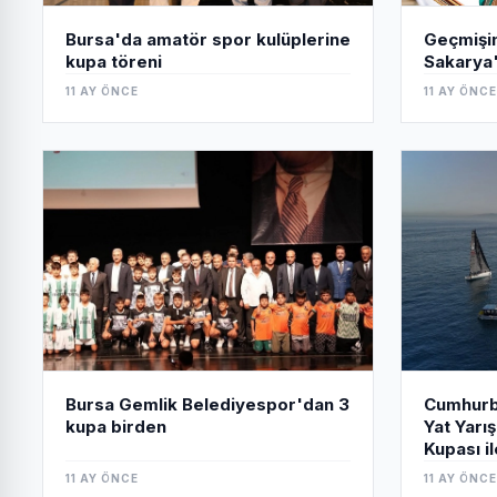
Geçmişin
Bursa'da amatör spor kulüplerine
Sakarya'
kupa töreni
11 AY ÖNCE
11 AY ÖNCE
Bursa Gemlik Belediyespor'dan 3
Cumhurba
kupa birden
Yat Yarı
Kupası il
11 AY ÖNCE
11 AY ÖNCE