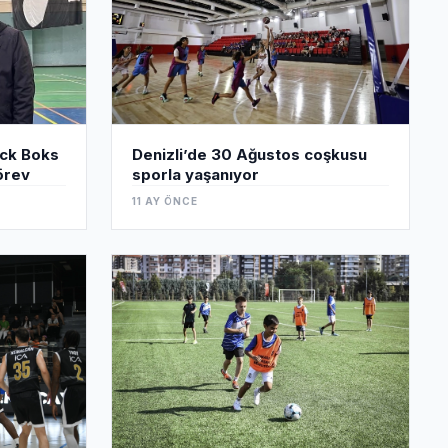
ick Boks
Denizli’de 30 Ağustos coşkusu
örev
sporla yaşanıyor
11 AY ÖNCE