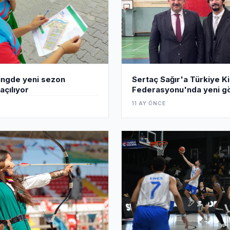
Sertaç Sağır'a Türkiye K
ingde yeni sezon
Federasyonu'nda yeni g
açılıyor
11 AY ÖNCE