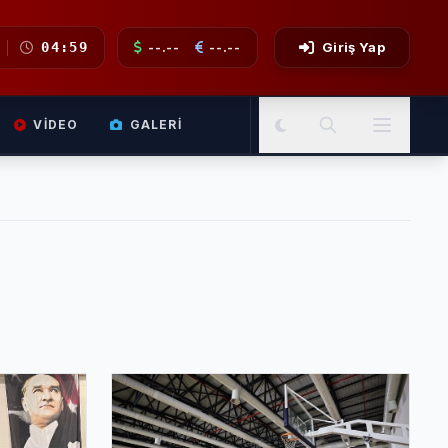
04:59
--.--
--.--
Giriş Yap
VIDEO
GALERI