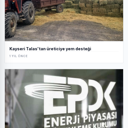
Kayseri Talas'tan üreticiye yem desteği
1 YIL ÖNCE