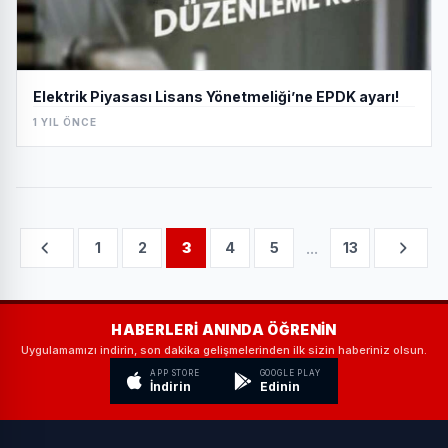
Elektrik Piyasası Lisans Yönetmeliği’ne EPDK ayarı!
1 YIL ÖNCE
...
1
2
3
4
5
13
HABERLERI ANINDA ÖĞRENIN
Uygulamamızı indirin, son dakika gelişmelerinden ilk sizin haberiniz olsun.
APP STORE
GOOGLE PLAY
İndirin
Edinin