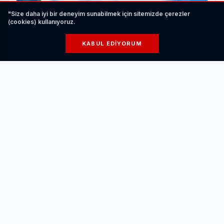
"Size daha iyi bir deneyim sunabilmek için sitemizde çerezler
(cookies) kullanıyoruz.
KABUL EDIYORUM
DoA: İçtenliğiyle Dikkat Çeken Genç Bir Sanatçı
HABERI OKU