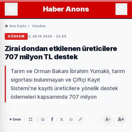
Haber
Anons
Ana Sayfa
Gündem
GÜNDEM
28.10.2025 - 22:55
Zirai dondan etkilenen üreticilere
707 milyon TL destek
Tarım ve Orman Bakanı İbrahim Yumaklı, tarım
sigortası bulunmayan ve Çiftçi Kayıt
Sistemi’ne kayıtlı üreticilere yönelik destek
ödemeleri kapsamında 707 milyon
A-
A+
Dinle