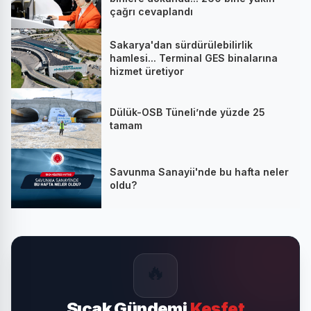
çağrı cevaplandı
Sakarya'dan sürdürülebilirlik
hamlesi... Terminal GES binalarına
hizmet üretiyor
Dülük-OSB Tüneli’nde yüzde 25
tamam
Savunma Sanayii'nde bu hafta neler
oldu?
🔥
Sıcak Gündemi
Keşfet