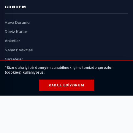
GÜNDEM
Hava Durumu
Döviz Kurlar
Anketler
Namaz Vakitleri
Gazeteler
"Size daha iyi bir deneyim sunabilmek için sitemizde çerezler
Son Depremler
(cookies) kullanıyoruz.
KURUMSAL
KABUL EDIYORUM
Bize Ulaşın
Künye
Üyelik
Kullanım Koşulları