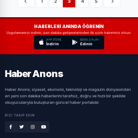
1
2
3
4
5
HABERLERI ANINDA ÖĞRENIN
Uygulamamızı indirin, son dakika gelişmelerinden ilk sizin haberiniz olsun.
APP STORE
GOOGLE PLAY
İndirin
Edinin
Haber
Anons
Haber Anons; siyaset, ekonomi, teknoloji ve magazin dünyasından
en yeni son dakika haberlerini tarafsız, doğru ve hızlı bir şekilde
okuyucularıyla buluşturan güncel haber portalıdır.
BIZI TAKIP EDIN