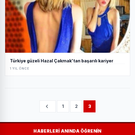
Türkiye güzeli Hazal Çakmak'tan başarılı kariyer
1 YIL ÖNCE
1
2
3
HABERLERI ANINDA ÖĞRENIN