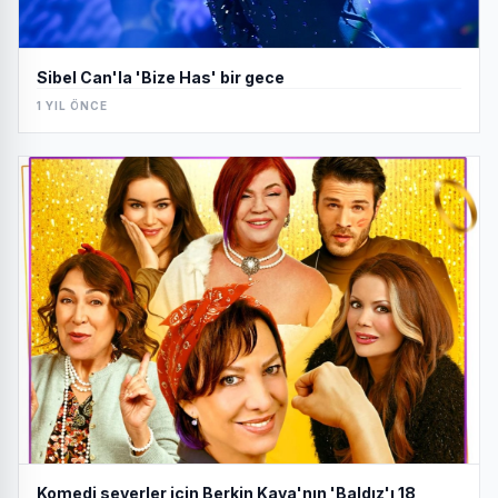
Sibel Can'la 'Bize Has' bir gece
1 YIL ÖNCE
Komedi severler için Berkin Kaya'nın 'Baldız'ı 18