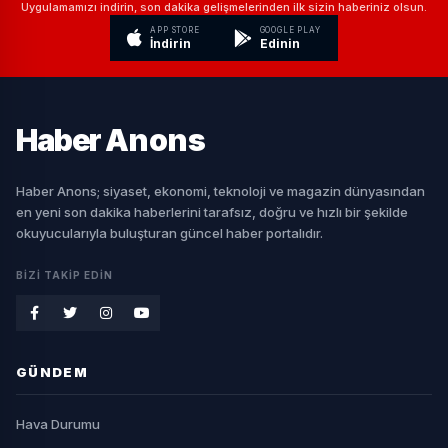
Uygulamamızı indirin, son dakika gelişmelerinden ilk sizin haberiniz olsun.
APP STORE
GOOGLE PLAY
İndirin
Edinin
Haber
Anons
Haber Anons; siyaset, ekonomi, teknoloji ve magazin dünyasından
en yeni son dakika haberlerini tarafsız, doğru ve hızlı bir şekilde
okuyucularıyla buluşturan güncel haber portalıdır.
BIZI TAKIP EDIN
GÜNDEM
Hava Durumu