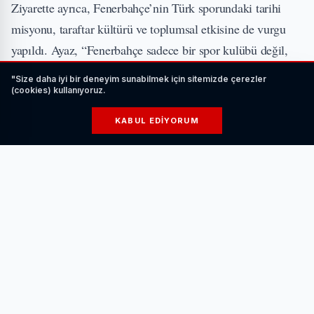
Ziyarette ayrıca, Fenerbahçe’nin Türk sporundaki tarihi
misyonu, taraftar kültürü ve toplumsal etkisine de vurgu
yapıldı. Ayaz, “Fenerbahçe sadece bir spor kulübü değil,
aynı zamanda bir cumhuriyet değeridir. Şekip Mosturoğlu
"Size daha iyi bir deneyim sunabilmek için sitemizde çerezler
gibi hem hukuk camiasında hem de spor dünyasında saygın
(cookies) kullanıyoruz.
bir ismin bu görevi yürütmesi, Türk sporunun geleceği
KABUL EDIYORUM
adına umut vericidir” ifadelerini kullandı.
Av. Mosturoğlu da ziyaretten duyduğu memnuniyeti dile
getirerek, US-SEN’in faaliyetlerini yakından takip
ettiklerini, sporun tüm paydaşlarıyla iş birliği içerisinde
gelişebileceğini belirtti.
Görüşme karşılıklı iyi niyet temennileriyle sona ererken,
taraflar ilerleyen süreçte daha kapsamlı ortak projelerde