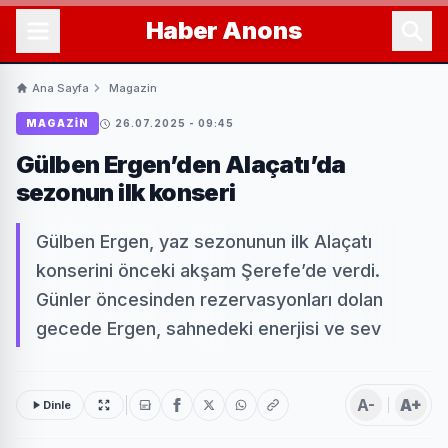
Haber
Anons
Ana Sayfa
Magazin
MAGAZIN
26.07.2025 - 09:45
Gülben Ergen’den Alaçatı’da
sezonun ilk konseri
Gülben Ergen, yaz sezonunun ilk Alaçatı
konserini önceki akşam Şerefe’de verdi.
Günler öncesinden rezervasyonları dolan
gecede Ergen, sahnedeki enerjisi ve sev
A-
A+
Dinle