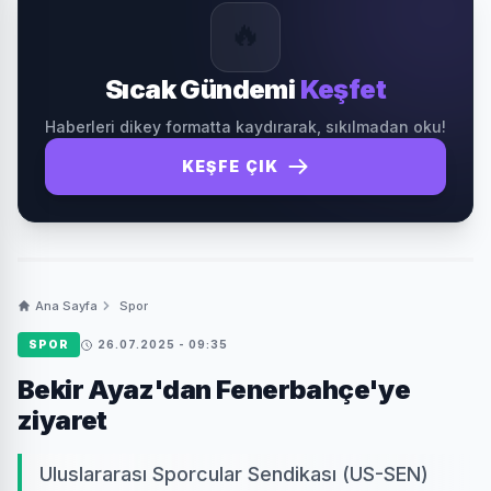
🔥
Sıcak Gündemi
Keşfet
Haberleri dikey formatta kaydırarak, sıkılmadan oku!
KEŞFE ÇIK
Ana Sayfa
Spor
SPOR
26.07.2025 - 09:35
Bekir Ayaz'dan Fenerbahçe'ye
ziyaret
Uluslararası Sporcular Sendikası (US-SEN)