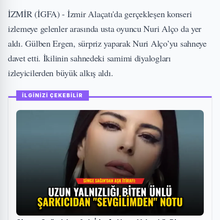
İZMİR (İGFA) - İzmir Alaçatı'da gerçekleşen konseri
izlemeye gelenler arasında usta oyuncu Nuri Alço da yer
aldı. Gülben Ergen, sürpriz yaparak Nuri Alço’yu sahneye
davet etti. İkilinin sahnedeki samimi diyalogları
izleyicilerden büyük alkış aldı.
İLGİNİZİ ÇEKEBİLİR