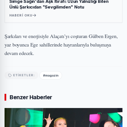
Simge Sağın'dan Aşk İtirafı: Uzun Yalnızlığı Biten
Ünlü Şarkıcıdan "Sevgilimden" Notu
HABERI OKU
Şarkıları ve enerjisiyle Alaçatı’yı coşturan Gülben Ergen,
yaz boyunca Ege sahillerinde hayranlarıyla buluşmaya
devam edecek.
#magazin
ETIKETLER:
Benzer Haberler