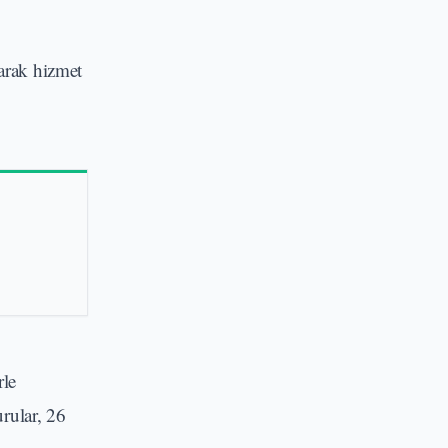
arak hizmet
rle
urular, 26