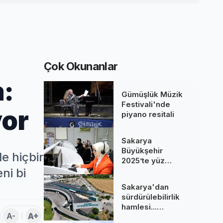
Çok Okunanlar
:
Gümüşlük Müzik
Festivali'nde
yor
piyano resitali
Sakarya
Büyükşehir
e hiçbir
2025’te yüz
binlere dokundu...
ni bi
260 bine yakın
Sakarya'dan
çağrı cevaplandı
sürdürülebilirlik
hamlesi...
A-
A+
Terminal GES