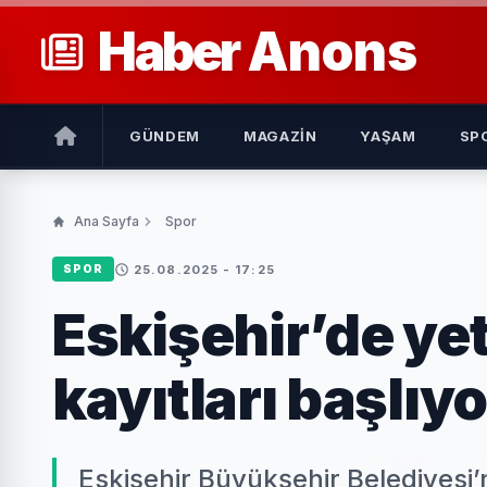
Haber
Anons
GÜNDEM
MAGAZIN
YAŞAM
SP
Ana Sayfa
Spor
25.08.2025 - 17:25
SPOR
Eskişehir’de yet
kayıtları başlıyo
Eskişehir Büyükşehir Belediyesi’n