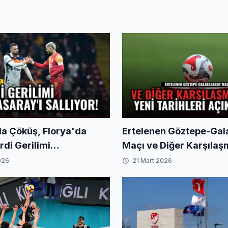
da Çöküş, Florya'da
Ertelenen Göztepe-Gal
ardi Gerilimi
Maçı ve Diğer Karşılaş
ay'ı Sallıyor!
Yeni Tarihleri Açıklandı
026
21 Mart 2026