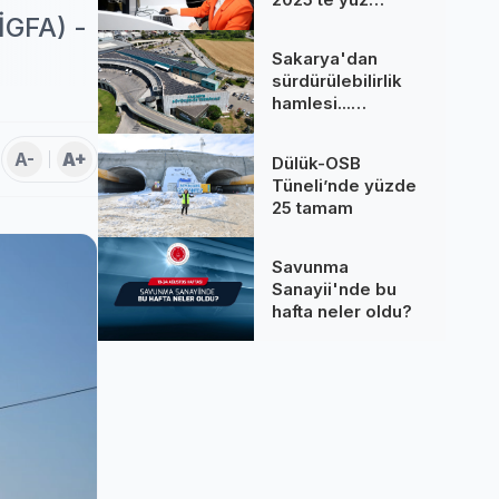
binlere dokundu...
(İGFA) -
260 bine yakın
Sakarya'dan
çağrı cevaplandı
sürdürülebilirlik
hamlesi...
Terminal GES
binalarına hizmet
A-
A+
Dülük-OSB
üretiyor
Tüneli’nde yüzde
25 tamam
Savunma
Sanayii'nde bu
hafta neler oldu?