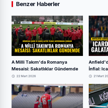
Benzer Haberler
A Milli Takım'da Romanya
Anfield'
Mesaisi: Sakatlıklar Gündemde
İnfial: Ic
Galatasar
22 Mart 2026
21 Mart 2