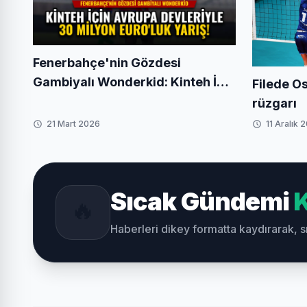
Fenerbahçe'nin Gözdesi
Gambiyalı Wonderkid: Kinteh İçin
Filede O
Avrupa Devleriyle 30 Milyon
rüzgarı
Euro'luk Yarış!
21 Mart 2026
11 Aralık 
Sıcak Gündemi
K
🔥
Haberleri dikey formatta kaydırarak, 