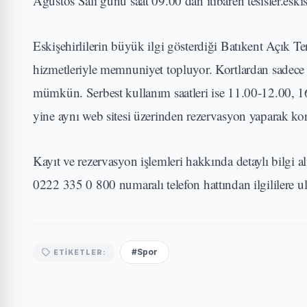
Ağustos Salı günü saat 09.00’dan itibaren tesisler.eskis
Eskişehirlilerin büyük ilgi gösterdiği Batıkent Açık Te
hizmetleriyle memnuniyet topluyor. Kortlardan sadece 
mümkün. Serbest kullanım saatleri ise 11.00-12.00, 16
yine aynı web sitesi üzerinden rezervasyon yaparak kor
Kayıt ve rezervasyon işlemleri hakkında detaylı bilgi 
0222 335 0 800 numaralı telefon hattından ilgililere ul
#Spor
ETIKETLER: