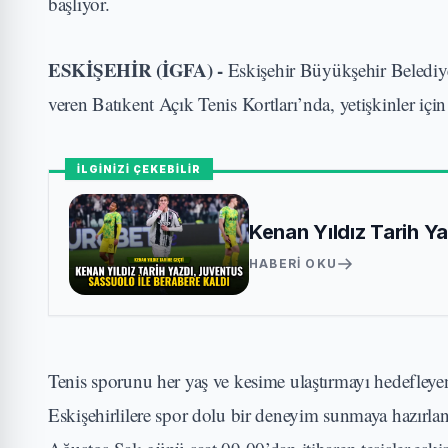
başlıyor.
ESKİŞEHİR (İGFA) -
Eskişehir Büyükşehir Belediye
veren Batıkent Açık Tenis Kortları’nda, yetişkinler için
İLGİNİZİ ÇEKEBİLİR
Kenan Yıldız Tarih Y
HABERI OKU
Tenis sporunu her yaş ve kesime ulaştırmayı hedefleye
Eskişehirlilere spor dolu bir deneyim sunmaya hazırlanıy