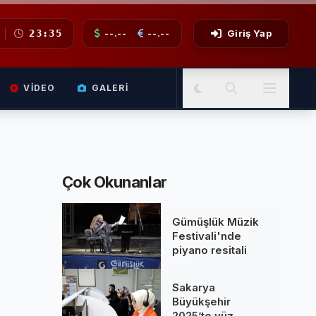
23:35
--.--
--.--
Giriş Yap
VIDEO
GALERI
Çok Okunanlar
Gümüşlük Müzik
Festivali'nde
piyano resitali
Sakarya
Büyükşehir
2025’te yüz