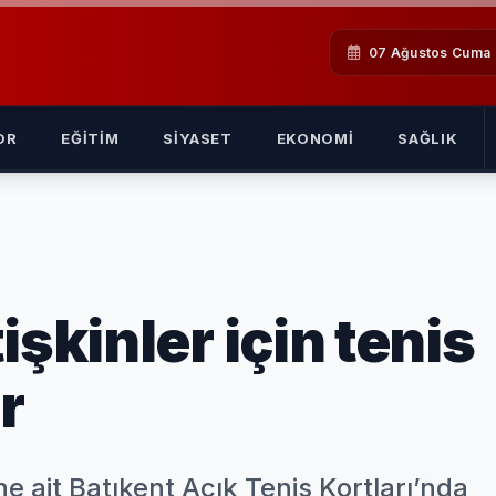
07 Ağustos Cuma
OR
EĞITIM
SIYASET
EKONOMI
SAĞLIK
işkinler için tenis
r
e ait Batıkent Açık Tenis Kortları’nda