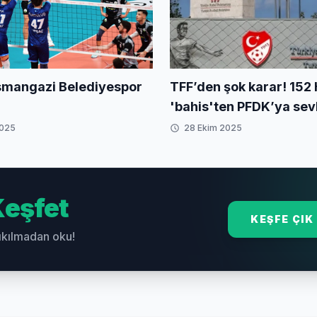
smangazi Belediyespor
TFF’den şok karar! 15
'bahis'ten PFDK’ya sevk
2025
28 Ekim 2025
eşfet
KEŞFE ÇIK
sıkılmadan oku!