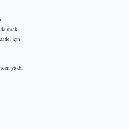
m
rarlanmak
atler için
inden ya da