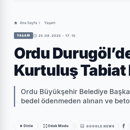
Ana Sayfa
Yaşam
25.08.2025 - 17:15
YAŞAM
Ordu Durugöl’d
Kurtuluş Tabiat
Ordu Büyükşehir Belediye Başkanı
bedel ödenmeden alınan ve beton b
Dinle
Odak Modu
GOOGLE NEWS