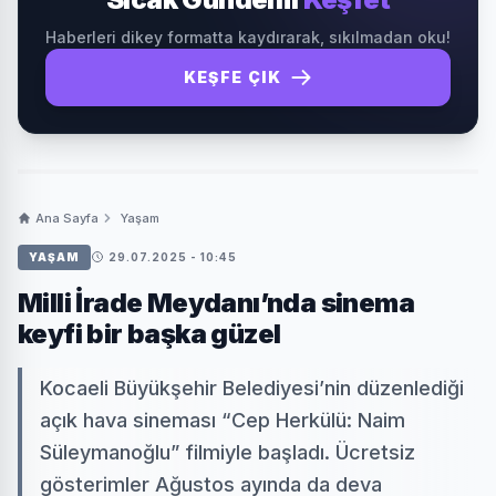
Haberleri dikey formatta kaydırarak, sıkılmadan oku!
KEŞFE ÇIK
Ana Sayfa
Yaşam
YAŞAM
29.07.2025 - 10:45
Milli İrade Meydanı’nda sinema
keyfi bir başka güzel
Kocaeli Büyükşehir Belediyesi’nin düzenlediği
açık hava sineması “Cep Herkülü: Naim
Süleymanoğlu” filmiyle başladı. Ücretsiz
gösterimler Ağustos ayında da deva