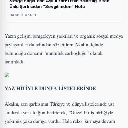
Simge Sağın'dan Aşk İtirafı: Uzun Yalnızlığı Biten
Ünlü Şarkıcıdan "Sevgilimden" Notu
HABERI OKU
Yazın gelişini simgeleyen şarkıları ve organik sosyal medya
paylaşımlarıyla adından söz ettiren Akalın, içinde
bulunduğu dönemi “mutluluk sarhoşluğu” olarak
tanımladı.
YAZ HİTİYLE DÜNYA LİSTELERİNDE
Akalın, son şarkısının Türkiye ve dünya listelerinde üst
sıralarda yer aldığını belirterek, “Güzel bir iş birliğiyle
şarkımız yaza damga vurdu. Hala rekor kırmaya devam