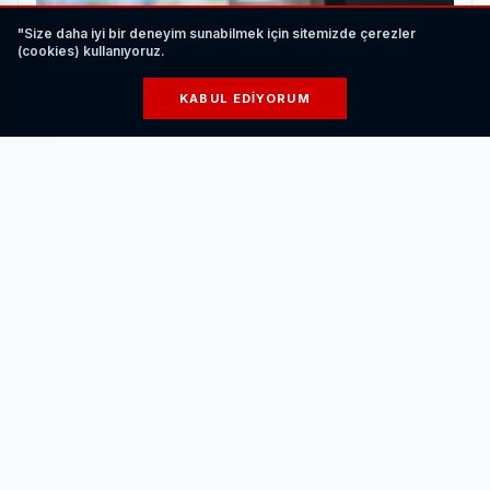
"Size daha iyi bir deneyim sunabilmek için sitemizde çerezler
(cookies) kullanıyoruz.
KABUL EDIYORUM
Elektrikli Araç Şarj Ederken Nelere Dikkat
Edilmelidir?
HABERI OKU
İLK GÖSTERİM CEP HERKÜLÜ NAİM
SÜLEYMANOĞLU
Kocaeli Büyükşehir Belediyesi tarafından organize edilen