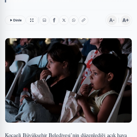
A-
A+
Dinle
Kocaeli Büyükşehir Belediyesi’nin düzenlediği açık hava