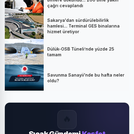
çağrı cevaplandı
Sakarya'dan sürdürülebilirlik
hamlesi... Terminal GES binalarına
hizmet üretiyor
Dülük-OSB Tüneli’nde yüzde 25
tamam
Savunma Sanayii'nde bu hafta neler
oldu?
🔥
Sıcak Gündemi
Keşfet