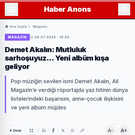
Haber
Anons
Ana Sayfa
Magazin
MAGAZIN
29.07.2025 - 10:45
Demet Akalın: Mutluluk
sarhoşuyuz... Yeni albüm kışa
geliyor
Pop müziğin sevilen ismi Demet Akalın, All
Magazin’e verdiği röportajda yaz hitinin dünya
listelerindeki başarısını, anne-çocuk ilişkisini
ve yeni albüm müjdes
A-
A+
Dinle