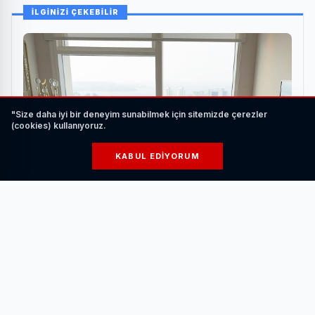
İLGİNİZİ ÇEKEBİLİR
"Size daha iyi bir deneyim sunabilmek için sitemizde çerezler
(cookies) kullanıyoruz.
KABUL EDIYORUM
CEESS Global Gayrimenkul’den Dijital Dönüşüm