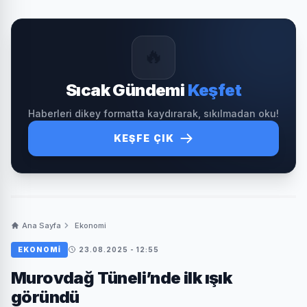
🔥
Sıcak Gündemi
Keşfet
Haberleri dikey formatta kaydırarak, sıkılmadan oku!
KEŞFE ÇIK
Ana Sayfa
Ekonomi
EKONOMI
23.08.2025 - 12:55
Murovdağ Tüneli’nde ilk ışık
göründü