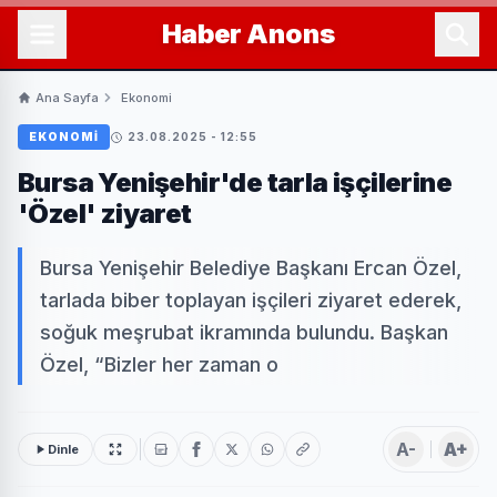
Haber
Anons
Ana Sayfa
Ekonomi
EKONOMI
23.08.2025 - 12:55
Bursa Yenişehir'de tarla işçilerine
'Özel' ziyaret
Bursa Yenişehir Belediye Başkanı Ercan Özel,
tarlada biber toplayan işçileri ziyaret ederek,
soğuk meşrubat ikramında bulundu. Başkan
Özel, “Bizler her zaman o
A-
A+
Dinle