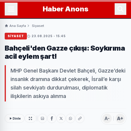
Haber
Anons
Ana Sayfa
Siyaset
SIYASET
23.08.2025 - 15:45
Bahçeli'den Gazze çıkışı: Soykırıma
acil eylem şart!
MHP Genel Başkanı Devlet Bahçeli, Gazze’deki
insanlık dramına dikkat çekerek, İsrail’e karşı
silah sevkiyatı durdurulması, diplomatik
ilişkilerin askıya alınma
A-
A+
Dinle