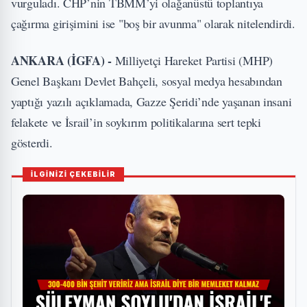
vurguladı. CHP’nin TBMM’yi olağanüstü toplantıya
çağırma girişimini ise "boş bir avunma" olarak nitelendirdi.
ANKARA (İGFA) -
Milliyetçi Hareket Partisi (MHP)
Genel Başkanı Devlet Bahçeli, sosyal medya hesabından
yaptığı yazılı açıklamada, Gazze Şeridi’nde yaşanan insani
felakete ve İsrail’in soykırım politikalarına sert tepki
gösterdi.
İLGİNİZİ ÇEKEBİLİR