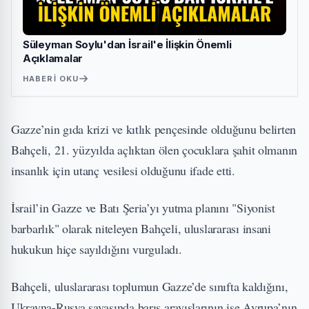
Süleyman Soylu'dan İsrail'e İlişkin Önemli
Açıklamalar
HABERI OKU
Gazze’nin gıda krizi ve kıtlık pençesinde olduğunu belirten
Bahçeli, 21. yüzyılda açlıktan ölen çocuklara şahit olmanın
insanlık için utanç vesilesi olduğunu ifade etti.
İsrail’in Gazze ve Batı Şeria’yı yutma planını "Siyonist
barbarlık" olarak niteleyen Bahçeli, uluslararası insani
hukukun hiçe sayıldığını vurguladı.
Bahçeli, uluslararası toplumun Gazze’de sınıfta kaldığını,
Ukrayna-Rusya savaşında barış arayışlarının ise Avrupa’nın