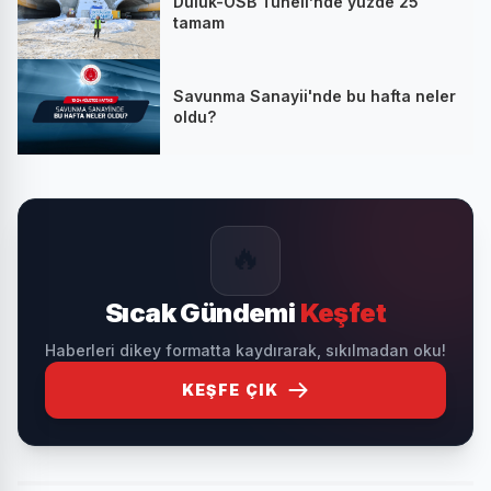
Dülük-OSB Tüneli’nde yüzde 25
tamam
Savunma Sanayii'nde bu hafta neler
oldu?
🔥
Sıcak Gündemi
Keşfet
Haberleri dikey formatta kaydırarak, sıkılmadan oku!
KEŞFE ÇIK