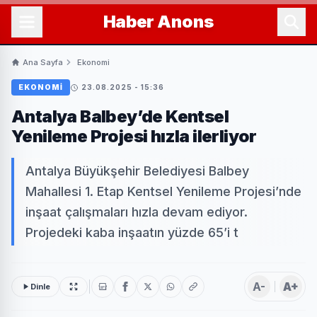
Haber
Anons
Ana Sayfa
Ekonomi
EKONOMI
23.08.2025 - 15:36
Antalya Balbey’de Kentsel
Yenileme Projesi hızla ilerliyor
Antalya Büyükşehir Belediyesi Balbey
Mahallesi 1. Etap Kentsel Yenileme Projesi’nde
inşaat çalışmaları hızla devam ediyor.
Projedeki kaba inşaatın yüzde 65’i t
A-
A+
Dinle