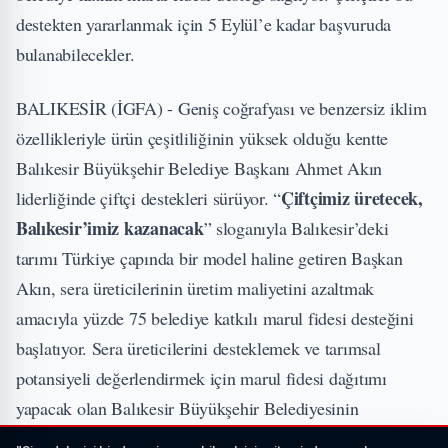
destekten yararlanmak için 5 Eylül’e kadar başvuruda
bulanabilecekler.
BALIKESİR (İGFA) - Geniş coğrafyası ve benzersiz iklim
özellikleriyle ürün çeşitliliğinin yüksek olduğu kentte
Balıkesir Büyükşehir Belediye Başkanı Ahmet Akın
Çiftçimiz üretecek,
liderliğinde çiftçi destekleri sürüyor. “
Balıkesir’imiz kazanacak
” sloganıyla Balıkesir’deki
tarımı Türkiye çapında bir model haline getiren Başkan
Akın, sera üreticilerinin üretim maliyetini azaltmak
amacıyla yüzde 75 belediye katkılı marul fidesi desteğini
başlatıyor. Sera üreticilerini desteklemek ve tarımsal
potansiyeli değerlendirmek için marul fidesi dağıtımı
yapacak olan Balıkesir Büyükşehir Belediyesinin
desteğiyle çiftçinin eli güçlenirken, üretim kalitesinin de