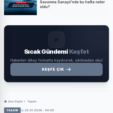
Savunma Sanayii'nde bu hafta neler
oldu?
🔥
Sıcak Gündemi
Keşfet
Haberleri dikey formatta kaydırarak, sıkılmadan oku!
KEŞFE ÇIK
Ana Sayfa
Yaşam
YAŞAM
25.01.2026 - 00:05